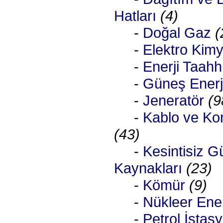
Hatları
(4)
-
Doğal Gaz
(
-
Elektro Kim
-
Enerji Taahhü
-
Güneş Enerji
-
Jeneratör
(9
-
Kablo ve Kon
(43)
-
Kesintisiz G
Kaynakları
(23)
-
Kömür
(9)
-
Nükleer Ener
-
Petrol İstasy