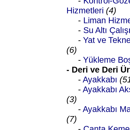
-
Kontrol-Göz
Hizmetleri
(4)
-
Liman Hizmet
-
Su Altı Çalış
-
Yat ve Tekn
(6)
-
Yükleme Bo
- Deri ve Deri Ü
-
Ayakkabı
(5
-
Ayakkabı Aks
(3)
-
Ayakkabı Ma
(7)
-
Çanta Kemer