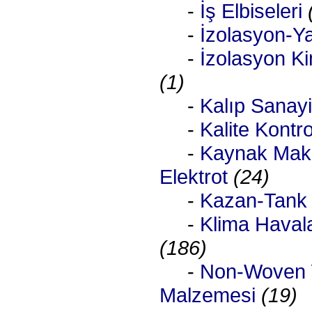
-
İş Elbiseleri
-
İzolasyon-Ya
-
İzolasyon Ki
(1)
-
Kalıp Sanay
-
Kalite Kontro
-
Kaynak Maki
Elektrot
(24)
-
Kazan-Tank
-
Klima Haval
(186)
-
Non-Woven Y
Malzemesi
(19)