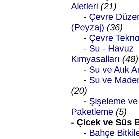
Aletleri
(21)
-
Çevre Düze
(Peyzaj)
(36)
-
Çevre Teknolo
-
Su - Havuz
Kimyasalları
(48)
-
Su ve Atık A
-
Su ve Maden
(20)
-
Şişeleme ve
Paketleme
(5)
- Çicek ve Süs B
-
Bahçe Bitkile