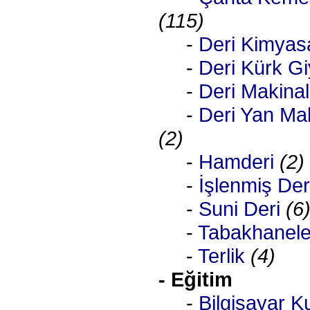
(115)
-
Deri Kimyasa
-
Deri Kürk G
-
Deri Makinal
-
Deri Yan Mal
(2)
-
Hamderi
(2)
-
İşlenmiş Der
-
Suni Deri
(6
-
Tabakhanele
-
Terlik
(4)
- Eğitim
-
Bilgisayar Ku