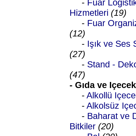
-
Fuar Logisti
Hizmetleri
(19)
-
Fuar Organi
(12)
-
Işık ve Ses S
(27)
-
Stand - Dek
(47)
- Gıda ve Içece
-
Alkollü Içece
-
Alkolsüz Içe
-
Baharat ve 
Bitkiler
(20)