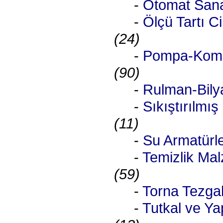
-
Otomat Sana
-
Ölçü Tartı Ci
(24)
-
Pompa-Komp
(90)
-
Rulman-Bily
-
Sıkıştırılmış
(11)
-
Su Armatürle
-
Temizlik Mal
(59)
-
Torna Tezgah
-
Tutkal ve Yap