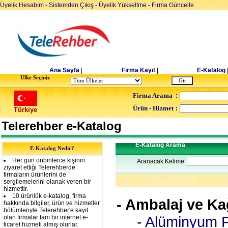
Üyelik Hesabım
-
Sistemden Çıkış
-
Üyelik Yükseltme
-
Firma Güncelle
Ana Sayfa
|
Firma Kayıt
|
E-Katalog
Ulke Seçiniz
Firma Arama
:
Ürün - Hizmet
:
Türkiye
Telerehber e-Katalog
E-Katalog Arama
E-Katalog Nedir?
Her gün onbinlerce kişinin
Aranacak Kelime
ziyaret ettiği Telerehberde
firmaların ürünlerini de
sergilemelerini olanak veren bir
hizmettir.
10 ürünlük e-katalog, firma
- Ambalaj ve Ka
hakkında bilgiler, ürün ve hizmetler
bölümleriyle Telerehber'e kayıt
-
Alüminyum F
olan firmalar tam bir internet e-
ticaret hizmeti almış olurlar.