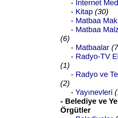
-
İnternet Me
-
Kitap
(30)
-
Matbaa Maki
-
Matbaa Malz
(6)
-
Matbaalar
(
-
Radyo-TV El
(1)
-
Radyo ve Tel
(2)
-
Yayınevleri
(
- Belediye ve Ye
Örgütler