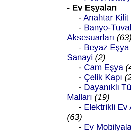
- Ev Eşyaları
-
Anahtar Kilit
-
Banyo-Tuval
Aksesuarları
(63
-
Beyaz Eşya
Sanayi
(2)
-
Cam Eşya
(
-
Çelik Kapı
(
-
Dayanıklı T
Malları
(19)
-
Elektrikli Ev 
(63)
-
Ev Mobilyala