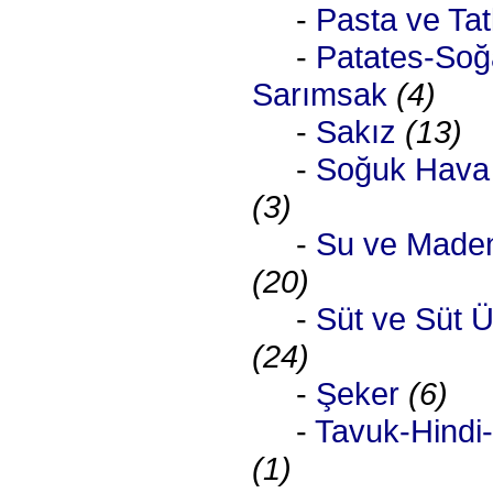
-
Pasta ve Tatl
-
Patates-Soğ
Sarımsak
(4)
-
Sakız
(13)
-
Soğuk Hava
(3)
-
Su ve Maden
(20)
-
Süt ve Süt Ü
(24)
-
Şeker
(6)
-
Tavuk-Hindi
(1)