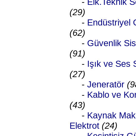
-
Elk.Teknik S
(29)
-
Endüstriyel
(62)
-
Güvenlik Sis
(91)
-
Işık ve Ses S
(27)
-
Jeneratör
(9
-
Kablo ve Kon
(43)
-
Kaynak Maki
Elektrot
(24)
-
Kesintisiz G