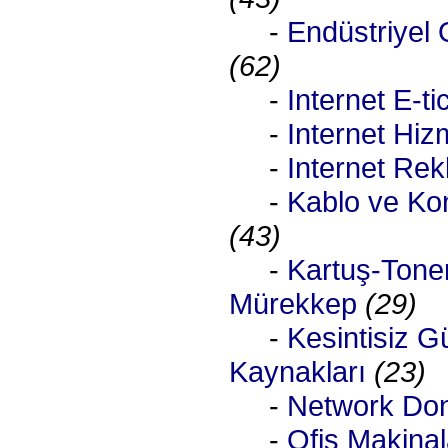
-
Endüstriyel
(62)
-
Internet E-ti
-
Internet Hizm
-
Internet Rek
-
Kablo ve Kon
(43)
-
Kartuş-Tone
Mürekkep
(29)
-
Kesintisiz G
Kaynakları
(23)
-
Network Do
-
Ofis Makinal