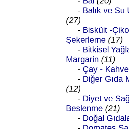
-
Bal
(20)
-
Balık ve Su 
(27)
-
Bisküit -Çiko
Şekerleme
(17)
-
Bitkisel Yağl
Margarin
(11)
-
Çay - Kahve
-
Diğer Gıda 
(12)
-
Diyet ve Sağl
Beslenme
(21)
-
Doğal Gıdal
-
Domates Sal