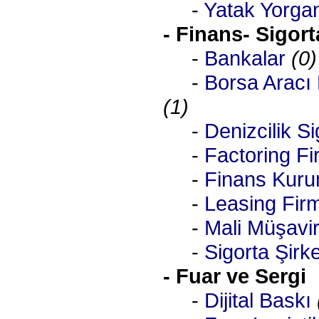
-
Yatak Yorga
- Finans- Sigort
-
Bankalar
(0)
-
Borsa Aracı 
(1)
-
Denizcilik Si
-
Factoring Fi
-
Finans Kuru
-
Leasing Firm
-
Mali Müşavirl
-
Sigorta Şirke
- Fuar ve Sergi
-
Dijital Baskı