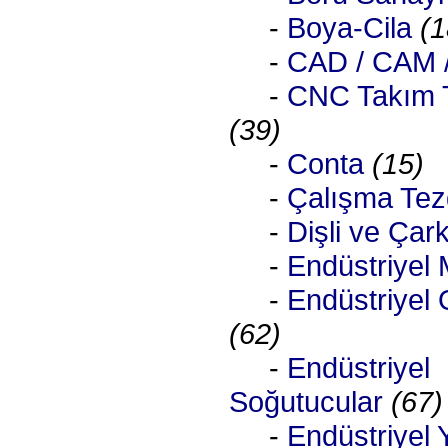
-
Boya-Cila
(1
-
CAD / CAM 
-
CNC Takım T
(39)
-
Conta
(15)
-
Çalışma Tez
-
Dişli ve Çark
-
Endüstriyel 
-
Endüstriyel
(62)
-
Endüstriyel
Soğutucular
(67)
-
Endüstriyel 