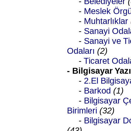
-
Belediyeler
-
Meslek Örgüt
-
Muhtarlıklar
-
Sanayi Odal
-
Sanayi ve Ti
Odaları
(2)
-
Ticaret Odal
- Bilgisayar Yaz
-
2.El Bilgisay
-
Barkod
(1)
-
Bilgisayar Ç
Birimleri
(32)
-
Bilgisayar 
(43)