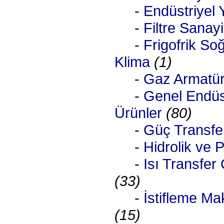
-
Endüstriyel
-
Filtre Sanayi
-
Frigofrik So
Klima
(1)
-
Gaz Armatürl
-
Genel Endüst
Ürünler
(80)
-
Güç Transfe
-
Hidrolik ve 
-
Isı Transfer 
(33)
-
İstifleme Mak
(15)