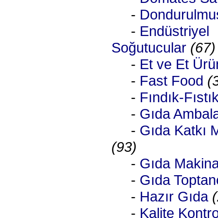
-
Dondurulmu
-
Endüstriyel
Soğutucular
(67)
-
Et ve Et Ürün
-
Fast Food
(
-
Fındık-Fıstı
-
Gıda Ambala
-
Gıda Katkı M
(93)
-
Gıda Makina
-
Gıda Toptanc
-
Hazır Gıda
-
Kalite Kontro