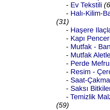
-
Ev Tekstili
(
-
Halı-Kilim-B
(31)
-
Haşere Ilaç
-
Kapı Pencer
-
Mutfak - Ba
-
Mutfak Aletle
-
Perde Mefru
-
Resim - Çer
-
Saat-Çakma
-
Saksı Bitkile
-
Temizlik Mal
(59)