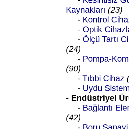
Kaynakları
(23)
-
Kontrol Ciha
-
Optik Cihazl
-
Ölçü Tartı Ci
(24)
-
Pompa-Komp
(90)
-
Tıbbi Cihaz
-
Uydu Sisteml
- Endüstriyel Ü
-
Bağlantı Ele
(42)
-
Boru Sanayi