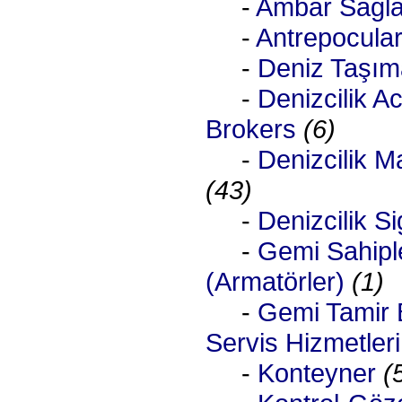
-
Ambar Sağlay
-
Antrepocula
-
Deniz Taşıma
-
Denizcilik Ac
Brokers
(6)
-
Denizcilik M
(43)
-
Denizcilik Si
-
Gemi Sahiple
(Armatörler)
(1)
-
Gemi Tamir 
Servis Hizmetleri
-
Konteyner
(