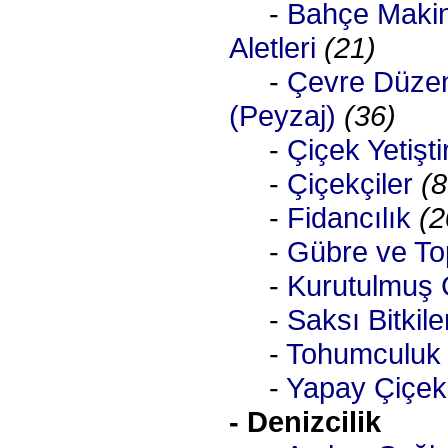
-
Bahçe Maki
Aletleri
(21)
-
Çevre Düze
(Peyzaj)
(36)
-
Çiçek Yetiştir
-
Çiçekçiler
(8
-
Fidancılık
(2
-
Gübre ve To
-
Kurutulmuş 
-
Saksı Bitkile
-
Tohumculuk
-
Yapay Çiçek
- Denizcilik