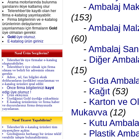
Arama motorlarında bulunma
-
Ambalaj Maki
şanslarını ikiye katlamış olur
Telerehber'de kayıtlı olan her
(153)
firma e-katalog yayınlayabilir.
Firma bilgilerinin ve e-katalog
ürünlerinin detaylarının
-
Ambalaj Mal
yayınlanması için firmaların
Gold
üye olmaları gerekir.
(60)
Gold
üye olunuz.
E-katalog ürün giriniz
-
Ambalaj San
Nasıl Ürün Sergilerim?
-
Diğer Ambala
Telereher'de üye firmalar e-katalog
oluşturabilirler.
(15)
Telerehber'e üye olmak için firma
olması ve belirli bir adresinin olması
gerekir.
Adres , tel, fax bilgilei eksik
-
Gıda Ambala
dolduranların üyelikleri onaylanmaz ve
e-katalog ürünleri iptal edilir.
Önce firma bilgilerinizi
kayıt
-
Kağıt
(53)
edip üye olunuz !
Ürün ekleyiniz
-
Karton ve Ol
Üyeliğinizi Gold üyeliğe yükseltiniz
E-katalog ürünleriniz ve firma haber
ve duyurularınız firma detayınızda
yayınlansın.
Mukavva
(12)
-
Kutu Ambala
Nasıl Ticaret Yapabilirim?
Telereher'de e-katalog ürünleri tüm
-
Plastik Amba
ziyaretçilere açıktır.
Gördüğünüz herhangi bir ürüne teklif
verebilir talepte bulunabilirsiniz.