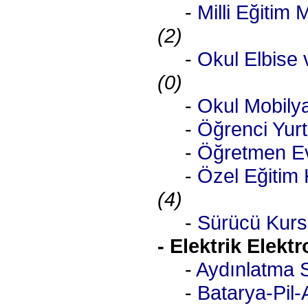
-
Milli Eğitim 
(2)
-
Okul Elbise 
(0)
-
Okul Mobilya
-
Öğrenci Yurt
-
Öğretmen Ev
-
Özel Eğitim 
(4)
-
Sürücü Kursl
- Elektrik Elekt
-
Aydınlatma 
-
Batarya-Pil-