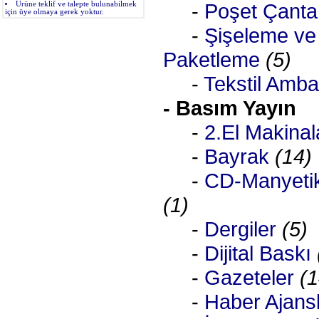
-
Poşet Çanta
Ürüne teklif ve talepte bulunabilmek
için üye olmaya gerek yoktur.
-
Şişeleme ve
Paketleme
(5)
-
Tekstil Amba
- Basım Yayın
-
2.El Makinal
-
Bayrak
(14)
-
CD-Manyetik
(1)
-
Dergiler
(5)
-
Dijital Baskı
-
Gazeteler
(1
-
Haber Ajansl