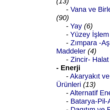
(13)
-
Vana ve Birleş
(90)
-
Yay
(6)
-
Yüzey İşlem
-
Zımpara -Aşı
Maddeler
(4)
-
Zincir- Halat
- Enerji
-
Akaryakıt ve
Ürünleri
(13)
-
Alternatif Ene
-
Batarya-Pil-
-
Dagıtım ve E