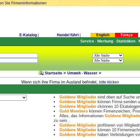
ren Sie Firmeninformationen
E-Katalog
|
Handel führt
|
English
Türkçe
Service
Werbung
Statistiken
-
-
-
>
>
Startseite
Umwelt - Wasser
Wenn sich ihre Firma im Ausland befindet,
bitte klicken
Goldene Mitglieder
sind oben auf Suche und
Goldene Mitglieder
können Firma senden un
Goldene Mitglieder
ckönnen 10 Ekatalogpro
Gold Members
können Firmenzeichen, Prod
Alles, das Informationen
Goldene Mitgliede
zu sein. .
Goldene Mitglieder
profitieren von Mitglied
Goldene Mitglieder
können 10 Firmennachri
Goldene Mitglieder
haben Verbindungen von