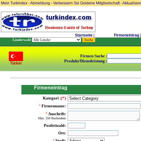
Mein Turkindex
-
Abmeldung
-
Verbessern Sie Goldene Mitgliedschaft
-
Aktualisie
Startseite
|
Firmeneintrag
|
Länderwahl
Firmen Suche :
Produkt/Dienstleistung :
Türkei
Firmeneintrag
Kategori :
(*)
Firmenname:
*
Anschrift:
*
Max. 250 Buchstaben
Postleitzahl:
Ort:
Stadt:
*