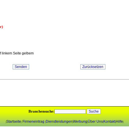
r)
uf linkem Seite gelbem
Branchensuche:
Startseite
Firmeneintrag
Dienstleistungen
Werbung
Über Uns
Kontakt
Hilfe
|
|
|
|
|
|
|
|