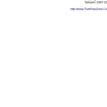
Telmar©-1997-202
http://www.TurkFreeZone.C