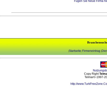
Fügen Sie Neue Firma hi
Branchensuch
Startseite
Firmeneintrag
Dien
|
|
|
Nutzungs
Copy Right
Telma
Telmar©-1997-202
http://www.TurkFreeZone.C