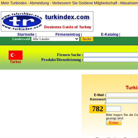
Mein Turkindex
-
Abmeldung
-
Verbessern Sie Goldene Mitgliedschaft
-
Aktualisie
Startseite
|
Firmeneintrag
|
E-Katalog
|
Länderwahl
Firmen Suche :
Produkt/Dienstleistung :
Türkei
E-Mail :
Kennwort
:
782
Bitte tragen Sie die C
gezeigt sind.