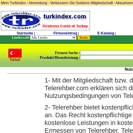
Mein Turkindex
-
Abmeldung
-
Verbessern Sie Goldene Mitgliedschaft
-
Aktualisie
Startseite
|
Firmeneintrag
|
E-Katalog
|
Länderwahl
Firmen Suche :
Produkt/Dienstleistung :
Türkei
Nut
1- Mit der Mitgliedschaft bzw. 
Telerehber.com erklären sich d
Nutzungsbedingungen von Tele
2- Telerehber bietet kostenpfli
an. Das Recht kostenpflichtige
kostenlose Leistungen in koste
Ermessen von Telerehber. Teler