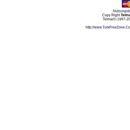
Nutzungs
Copy Right
Telma
Telmar©-1997-202
http://www.TurkFreeZone.C