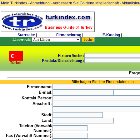
Mein Turkindex
-
Abmeldung
-
Verbessern Sie Goldene Mitgliedschaft
-
Aktualisie
Startseite
|
Firmeneintrag
|
E-Katalog
|
Länderwahl
Firmen Suche :
Produkt/Dienstleistung :
Türkei
Frage
Bitte tragen Sie Ihre Firmendaten ein.
Firmenname:
E-mail:
Kontakt Person:
Anschrift :
Stadt:
Land:
Telefon (Vorwahl/
Nummer):
Fax (Vorwahl/ Nummer):