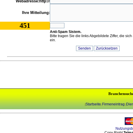
Webadresse:http://
Ihre Mitteilung:
451
Anti-Spam Sistem.
Bitte tragen Sie die links Abgebildete Ziffer, die sic
ein.
Branchensuch
Startseite
Firmeneintrag
Dien
|
|
|
Nutzungs
Copy Right
Telma