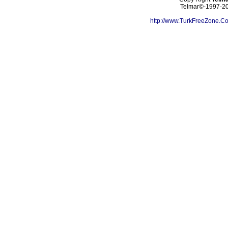
Telmar©-1997-202
http://www.TurkFreeZone.C